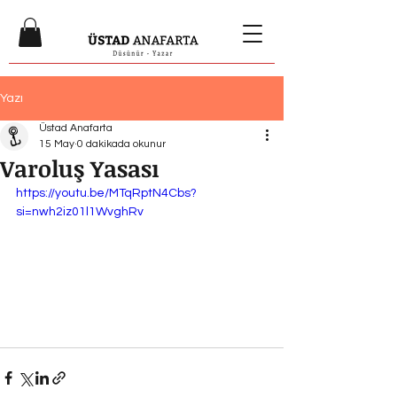
Yazı
Üstad Anafarta
15 May
0 dakikada okunur
Varoluş Yasası
https://youtu.be/MTqRptN4Cbs?
si=nwh2iz01l1WvghRv