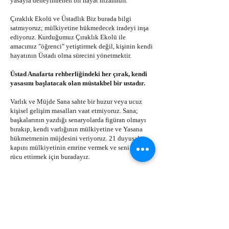
yasayla deneyimlenen bir hayat nizamıdır.
Çıraklık Ekolü ve Üstadlık Biz burada bilgi
satmıyoruz; mülkiyetine hükmedecek iradeyi inşa
ediyoruz. Kurduğumuz Çıraklık Ekolü ile
amacımız "öğrenci" yetiştirmek değil, kişinin kendi
hayatının Üstadı olma sürecini yönetmektir.
Üstad Anafarta rehberliğindeki her çırak, kendi
yasasını başlatacak olan müstakbel bir ustadır.
Varlık ve Müjde Sana sahte bir huzur veya ucuz
kişisel gelişim masalları vaat etmiyoruz. Sana;
başkalarının yazdığı senaryolarda figüran olmayı
bırakıp, kendi varlığının mülkiyetine ve Yasana
hükmetmenin müjdesini veriyoruz. 21 duyusal
kapını mülkiyetinin emrine vermek ve seni aslına
rücu ettirmek için buradayız.
"Mazeretlerini kapıda bırak; çünkü toprak
mazeret kabul etmez."
İletişim Bilgileri
Üstad Anafarta