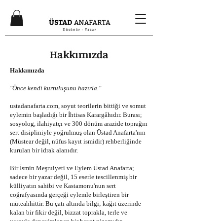
Hakkımızda
Hakkımızda
"Önce kendi kurtuluşunu hazırla."
ustadanafarta.com, soyut teorilerin bittiği ve somut
eylemin başladığı bir İhtisas Karargâhıdır. Burası;
sosyolog, ilahiyatçı ve 300 dönüm arazide toprağın
sert disipliniyle yoğrulmuş olan Üstad Anafarta'nın
(Müstear değil, nüfus kayıt ismidir) rehberliğinde
kurulan bir idrak alanıdır.
Bir İsmin Meşruiyeti ve Eylem Üstad Anafarta;
sadece bir yazar değil, 15 eserle tescillenmiş bir
külliyatın sahibi ve Kastamonu'nun sert
coğrafyasında gerçeği eylemle birleştiren bir
müteahhittir. Bu çatı altında bilgi; kağıt üzerinde
kalan bir fikir değil, bizzat toprakla, terle ve