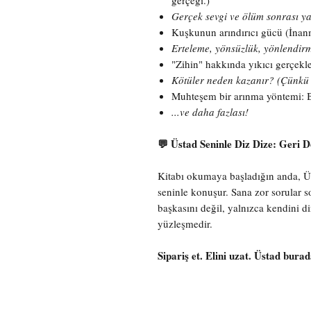
gerçeği.)
Gerçek sevgi ve ölüm sonrası y
Kuşkunun arındırıcı gücü (İna
Erteleme, yönsüzlük, yönlendirm
"Zihin" hakkında yıkıcı gerçekler
Kötüler neden kazanır? (Çünkü s
Muhteşem bir arınma yöntemi: B
...ve daha fazlası!
💬 Üstad Seninle Diz Dize: Geri 
Kitabı okumaya başladığın anda, Ü
seninle konuşur. Sana zor sorular so
başkasını değil, yalnızca kendini d
yüzleşmedir.
Sipariş et. Elini uzat. Üstad bur