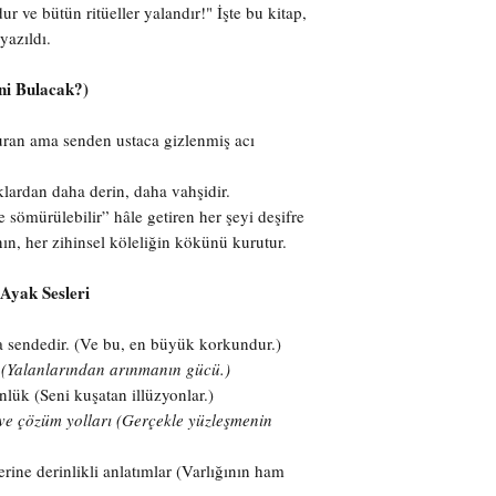
ur ve bütün ritüeller yalandır!" İşte bu kitap,
yazıldı.
ni Bulacak?)
ran ama senden ustaca gizlenmiş acı
klardan daha derin, daha vahşidir.
e sömürülebilir” hâle getiren her şeyi deşifre
ın, her zihinsel köleliğin kökünü kurutur.
 Ayak Sesleri
sa sendedir. (Ve bu, en büyük korkundur.)
ı (Yalanlarından arınmanın gücü.)
lük (Seni kuşatan illüzyonlar.)
k ve çözüm yolları (Gerçekle yüzleşmenin
erine derinlikli anlatımlar (Varlığının ham