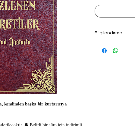
Bilgilendirme
Gizlenen Öğretiler / Ku
512 Sayfa, Ciltli, Kar
22 cm
Kitabınız PTT kargo ile
telefonunuza sms olarak
Not: İmzalı kitaplar, ki
kapsamında değildir. Det
okuyabilirsiniz.
a, kendinden başka bir kurtarıcıya
rilecektir. 🔔 Belirli bir süre için indirimli