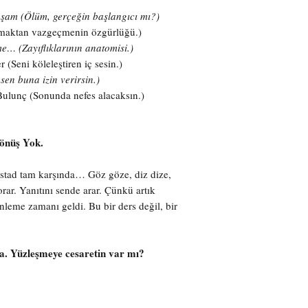
aşam (Ölüm, gerçeğin başlangıcı mı?)
nmaktan vazgeçmenin özgürlüğü.)
e… (Zayıflıklarının anatomisi.)
 (Seni köleleştiren iç sesin.)
en buna izin verirsin.)
ulunç (Sonunda nefes alacaksın.)
Dönüş Yok.
stad tam karşında… Göz göze, diz dize,
rar. Yanıtını sende arar. Çünkü artık
inleme zamanı geldi. Bu bir ders değil, bir
ada. Yüzleşmeye cesaretin var mı?