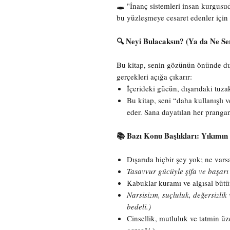
🕳️ "İnanç sistemleri insan kurgusud
bu yüzleşmeye cesaret edenler için 
🔍 Neyi Bulacaksın? (Ya da Ne Se
Bu kitap, senin gözünün önünde du
gerçekleri açığa çıkarır:
İçerideki gücün, dışarıdaki tuza
Bu kitap, seni “daha kullanışlı v
eder. Sana dayatılan her prangan
📚 Bazı Konu Başlıkları: Yıkımın
Dışarıda hiçbir şey yok; ne var
Tasavvur gücüyle şifa ve başar
Kabuklar kuramı ve algısal bütün
Narsisizm, suçluluk, değersizli
bedeli.)
Cinsellik, mutluluk ve tatmin üz