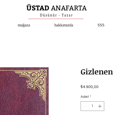
mağaza
hakkımızda
SSS
Gizlenen 
Fiyat
₺4.900,00
Adet
*