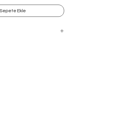
Sepete Ekle
tlu Kitap
ton Kapak, Holmen Kitap Kağıdı, 14 *
 gönderilecektir. Takip numarası,
 gönderilecektir.
şiye özel ürün olduğu için iade
aylar için iade politikalarımızı